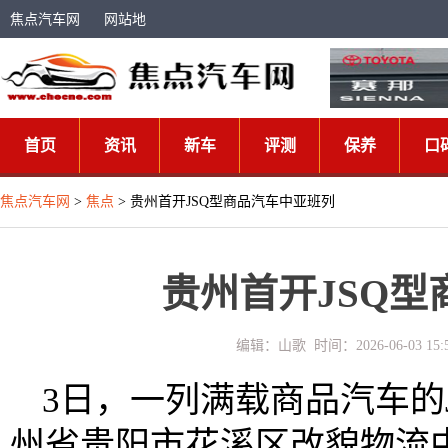
焦点汽车网
网站地
图
首页
资讯
新车
评测
保养
口
焦点汽车网
>
焦点
> 贵州首开JSQ型商品汽车中亚班列
贵州首开JSQ
编辑：山歌 时间：2026-06-03 
3日，一列满载商品汽车的
州省贵阳市花溪区改貌物流