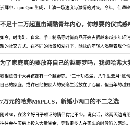
崇拜中，quotQuot生成，上演一场速度与激情的对决。今年，佳通轮
不足十二万起直击潮酷青年内心，你想要的仪式感
如今，时尚鞋、盲盒、手工制品等时尚商品开始占据越来越多年轻
新的社交方式。在不同的场景和爱好下，酷炫的年轻人渴望表现个性，
为了家庭真的要放弃自己的越野梦吗，我想哈弗大
我相信每个大男孩都有一个越野梦。“三十功名尘，八千里云月”这
自己的家庭，或许已经把家人的安逸生活放在了心里，但当年的越野梦
7万元的哈弗M6PLUS，新婚小两口的不二之选
刚过50，在这个好日子领证的情侣肯定不少。说实话，这两天边肖
往往会在买房上投入大量资金，导致很多人在买车的时候陷入两难。一