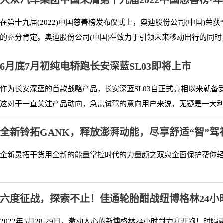
大众汽车集团中国荣膺第十九届2022中国慈善榜·
在第十九届(2022)中国慈善榜发布仪式上，奥迪股份公司(中国)
的充分肯定。奥迪股份公司(中国)在致力于引领未来移动出行的同时，
6月底7月初纯电轿跑长安深蓝SL03即将上市
作为长安深蓝的首款战略产品，长安深蓝SL03自正式亮相以来就备受
这对于一直关注产品动向，急需试驾的意向用户来说，无疑是一大利好
全新铃拓GANK，释放澎湃动能，尽享舒适“智”驾
全新灵拓干货用全新的能量掌控时代的力量颜之双泉全面保护帮你轻松征服
六度征战，探索不止！佳通轮胎酣战纽博格林24小
2022年5月28-29日，激动人心的新博格林24小时耐力赛开跑！