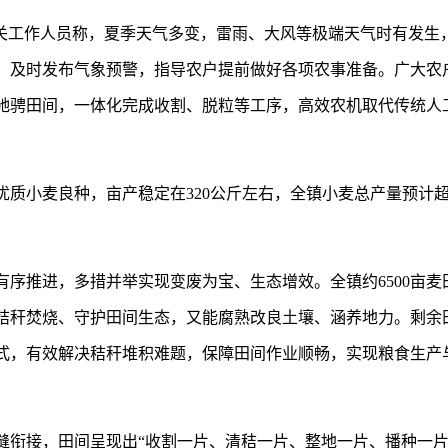
有关工作人员称，夏季天气多变，雷雨、大风等极端天气时有发生
判、及时发布气象预警，指导农户提前做好各项农事准备。广大农
驰骋田间，一体化完成收割、脱粒等工序，高效农机取代传统人
等优质小麦良种，亩产稳定在320公斤左右，全镇小麦总产量预计
序推进，多措并举实现变废为宝、生态增效。全镇约6500亩麦
秸秆焚烧、守护田间生态，又能腐熟改良土壤、涵养地力。剩余
式，有效解决秸秆堆积难题，保障田间作业顺畅，实现粮食生产
缝衔接，田间呈现出“收割一片、清秸一片、整地一片、播种一片