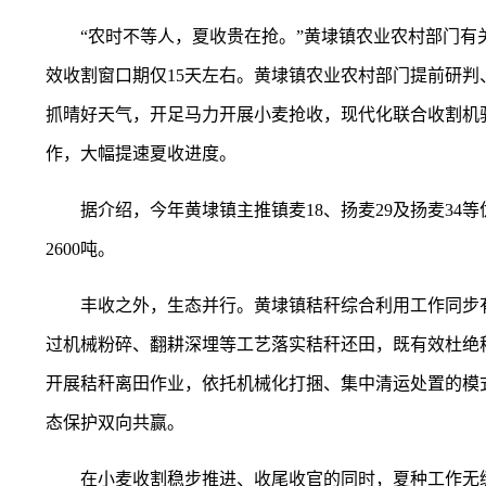
“农时不等人，夏收贵在抢。”黄埭镇农业农村部门
效收割窗口期仅15天左右。黄埭镇农业农村部门提前研
抓晴好天气，开足马力开展小麦抢收，现代化联合收割机
作，大幅提速夏收进度。
据介绍，今年黄埭镇主推镇麦18、扬麦29及扬麦34
2600吨。
丰收之外，生态并行。黄埭镇秸秆综合利用工作同步有
过机械粉碎、翻耕深埋等工艺落实秸秆还田，既有效杜绝
开展秸秆离田作业，依托机械化打捆、集中清运处置的模
态保护双向共赢。
在小麦收割稳步推进、收尾收官的同时，夏种工作无