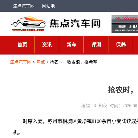
焦点汽车网
网站地
图
首页
资讯
新车
评测
保养
焦点汽车网
>
焦点
> 抢农时，收麦浪，播希望
抢农时，
编辑：叶知秋 时间：2026-06
时序入夏，苏州市相城区黄埭镇8100余亩小麦陆续
机。