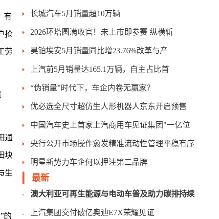
长城汽车5月销量超10万辆
，有
2026环塔圆满收官！未上市即参赛 纵横斩
户抢
昊铂埃安5月销量同比增23.76%改革与产
工劳
上汽前5月销量达165.1万辆，自主占比首
“伪销量”时代下，车企内卷无赢家？
超
优必选全尺寸超仿生人形机器人京东开启预售
中国汽车史上首家上汽商用车见证集团"一亿位
田通
央行公开市场操作愈发精准流动性管理平稳有序
田块
明星新势力车企何以押注第二品牌
与生
最新
澳大利亚可再生能源与电动车普及助力碳排持续
上汽集团交付破亿奥迪E7X荣耀见证
”的