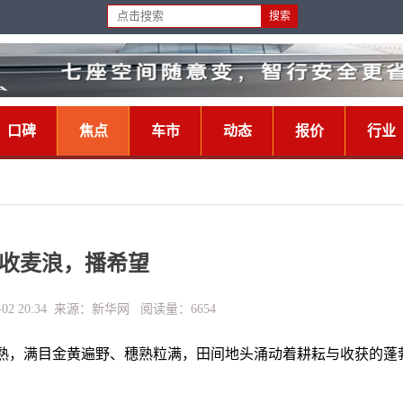
口碑
焦点
车市
动态
报价
行业
收麦浪，播希望
-02 20:34 来源：新华网 阅读量：6654
成熟，满目金黄遍野、穗熟粒满，田间地头涌动着耕耘与收获的蓬