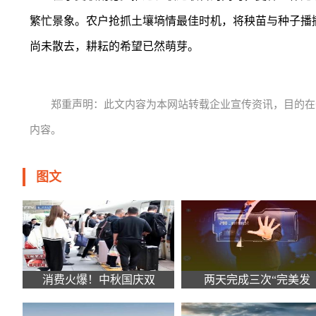
繁忙景象。农户抢抓土壤墒情最佳时机，将秧苗与种子播
尚未散去，耕耘的希望已然萌芽。
郑重声明：此文内容为本网站转载企业宣传资讯，目的在
内容。
图文
消费火爆！中秋国庆双
两天完成三次“完美发