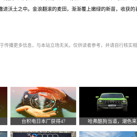
撒进沃土之中。金浪翻滚的麦田，渐渐覆上嫩绿的新苗，收获的
于传播更多信息，与本站立场无关。仅供读者参考，并请自行核实
台积电日本厂获得47
哈弗酷狗当道，潮色来