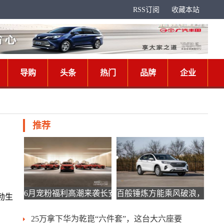
RSS订阅
收藏本站
导购
头条
热门
品牌
企业
推荐
6月宠粉福利高潮来袭长安马自
百般锤炼方能乘风破浪，哈弗
勃生
25万拿下华为乾崑“六件套”，这台大六座要