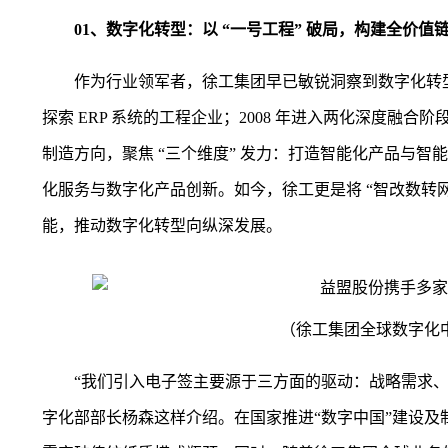
01、数字化转型：以 “一号工程” 破局，构建全价值
作为行业领军者，徐工集团早已敏锐洞察到数字化转型
探索 ERP 系统的工程企业；2008 年进入两化深度融合
制造方向，聚焦 “三个维度” 发力：打造智能化产品与智
化服务与数字化产品创新。如今，徐工更是将 “智改数转网
能，推动数字化转型向纵深发展。
（徐工集团全球数字化
“我们引入电子签主要源于三方面的驱动：战略需求
字化部部长杨森这样介绍。在国家推进“数字中国”建设