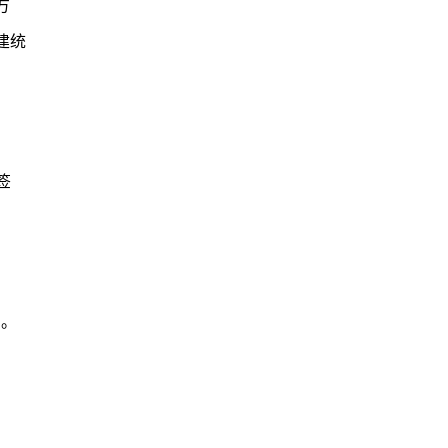
方
建统
签
岛。