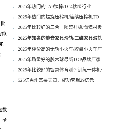
2025年热门的TA9钛棒/TC4钛棒行业
2025年热门的螺旋压榨机/连续压榨机TO
首批
2025年比较好的三合一陶瓷衬板/陶瓷衬板
智能
2025年知名的静音家具滑轨/三维家具滑轨
能
2025年评价高的无轨小火车/胶囊小火车厂
赋
2025年质量好的胶木球最新TOP品牌厂家
2025年比较好的智慧体育测评训练一体机/
525亿惠州富豪夫妇，成功套现29亿元
室数
，亟