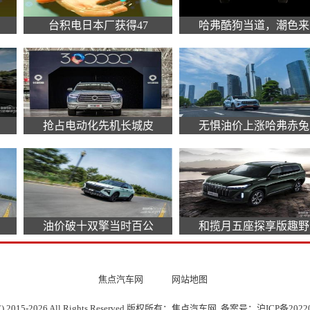
台积电日本厂获得47
哈弗酷狗当道，潮色来
抢占电动化先机长城皮
无惧油价上涨哈弗赤兔
油价破十双擎当时百公
和揽月五座探享版趣野
焦点汽车网
网站地图
C) 2015-
2026 All Rights Reserved 版权所有：
焦点汽车网
备案号：
沪ICP备2022