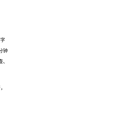
签字
分钟
查、
署，