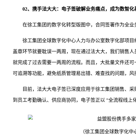
02、携手法大大：电子签破解业务痛点，成为数智化
在徐工集团的数字化转型版图中，合同签署作为全业
徐工集团全球数字化中心人力与办公室数字化部项目
盖章环节就要耽误一两周，现在通过法大大，我们销售人
就完成了过去需要一两周的流程。而且，大批量文件还可
可追溯等功能，避免纸质管理易出错、难查找的问题，风
目前，法大大电子签已深度应用于徐工集团销售、采购
到员工考勤确认、供应商协同，电子签正以 “全流程线上化
（徐工集团全球数字化中