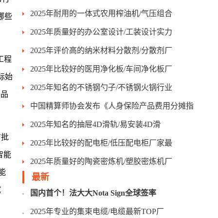
2025年耐用的一体式农用榨油机/气压组合
哪些
2025年质量好的办公室设计/工装设计实力
2025年评价高的纳米材料分散剂/分散剂厂
工程
2025年比较好的医用净化板/车间净化板厂
标始
2025年知名的不锈钢勺子/不锈钢火锅行业
界品
中国精算师协会发布《人身保险产品费用分摊指
2025年知名的抽屉4D滑轨/易安装4D滑
首批
2025年比较好的配电柜/低压配电柜厂家最
智能
2025年质量好的陶瓷密炼机/塑胶密炼机厂
能
最新
赋
国内首个！法大大Nota Sign全球签率
2025年专业的集束电缆/电缆最新TOP厂