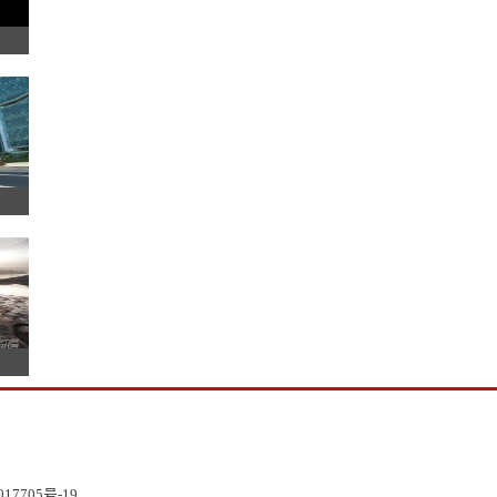
017705号-19