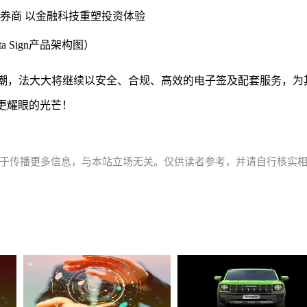
ta Sign产品架构图）
浪潮，法大大将继续以安全、合规、高效的电子签及配套服务，为
更耀眼的光芒！
于传播更多信息，与本站立场无关。仅供读者参考，并请自行核实