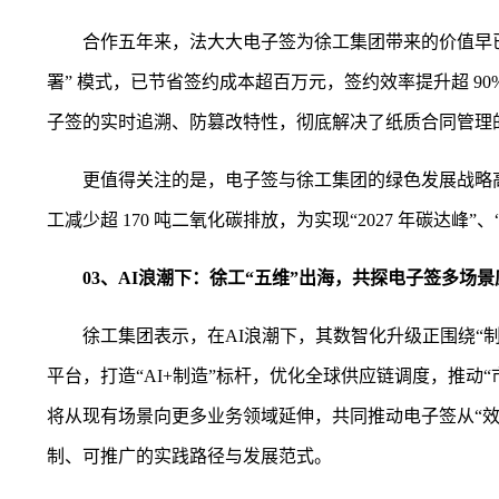
合作五年来，法大大电子签为徐工集团带来的价值早已超
署” 模式，已节省签约成本超百万元，签约效率提升超 
子签的实时追溯、防篡改特性，彻底解决了纸质合同管理
更值得关注的是，电子签与徐工集团的绿色发展战略
工减少超 170 吨二氧化碳排放，为实现“2027 年碳达峰”
03、AI浪潮下：徐工“五维”出海，共探电子签多场
徐工集团表示，在AI浪潮下，其数智化升级正围绕“
平台，打造“AI+制造”标杆，优化全球供应链调度，推动
将从现有场景向更多业务领域延伸，共同推动电子签从“效
制、可推广的实践路径与发展范式。