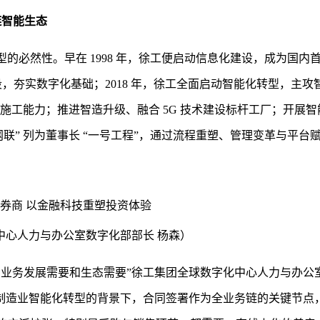
链智能生态
的必然性。早在 1998 年，徐工便启动信息化建设，成为国内
阶段，夯实数字化基础；2018 年，徐工全面启动智能化转型，主攻
能施工能力；推进智造升级、融合 5G 技术建设标杆工厂；开展智
联” 列为董事长 “一号工程”，通过流程重塑、管理变革与平台
中心人力与办公室数字化部部长 杨森）
、业务发展需要和生态需要”徐工集团全球数字化中心人力与办公
及制造业智能化转型的背景下，合同签署作为全业务链的关键节点