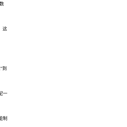
数
。这
”到
配一
能制