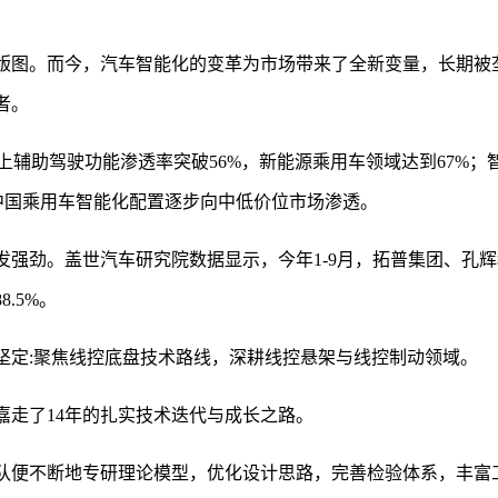
版图。而今，汽车智能化的变革为市场带来了全新变量，长期被
者。
以上辅助驾驶功能渗透率突破56%，新能源乘用车领域达到67%；
且中国乘用车智能化配置逐步向中低价位市场渗透。
强劲。盖世汽车研究院数据显示，今年1-9月，拓普集团、孔辉
.5%。
坚定:聚焦线控底盘技术路线，深耕线控悬架与线控制动领域。
嘉走了14年的扎实技术迭代与成长之路。
团队便不断地专研理论模型，优化设计思路，完善检验体系，丰富