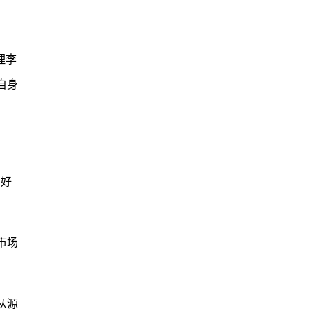
。
理李
自身
利好
市场
从源