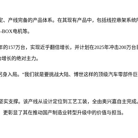
定、产线完备的产品体系。在其现有产品中，包括线控悬架系统
E-BOX电机等。
4年的157万台，实现近乎翻倍增长，并计划在2025年冲击200万台
成为增长的绝对主力。
躬身入局。“我们就是要挑战大陆、博世这样的顶级汽车零部件巨
为坚实支撑。该产线从设计定位到工艺工装，全由奥兴嘉自主完成
，更彰显了其在推动国产制造业转型升级中的价值与担当。