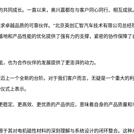
的共同成长。一直以来，奥兴嘉都在与客户同心同行、相互成就
追求卓越品质的可靠伙伴。”北京英创汇智汽车技术有限公司总经
落地和产品性能的优化提供了强有力的支撑，紧密的协作保障了
能，也为合作伙伴的发展提供了更澎湃的动力。
将迈上一个全新的台阶。对于我们客户而言，无疑是一个重大的
产仪式上表示。
更稳定、更高效、更优质的产品供应，意味着自身的产品质量和
源于其对电机磁性材料的深刻理解与系统设计的闭环整合。这种