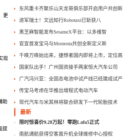
东风重卡齐聚乐山天龙哥俱乐部开启用户共创新
，更
进军瑞士！文远知行Robotaxi已斩获八
黑芝麻智能发布SesameX平台：以多维智
官宣首发宝马与Momenta共创全新定义新
千唤万唤始出来，捷想者国内即将上市，定位高
实现
国家队出手！广州国资接手两家恒大汽车公司
广汽冯兴亚：全固态电池中试产线已经建成试产
传宝马考虑在华推出增程式电动汽车
辅助
现代汽车与米其林将联合研发下一代轮胎技术
最新
限时惊喜价9.28万起！零跑Lafa5正式
面提
南航通航获得空客直升机全球维修中心授权