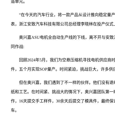
造单元。
“在今天的汽车行业，将一款产品从设计推向稳定量
表，浙江安致汽车科技有限公司总经理李晓林在投产仪式
奥兴嘉ASU电机全自动生产线的下线，离不开与安致
同作战:
回顾2024年5月，我们为空悬压缩机寻找电机供应商
件，五个月实现SOP量产。时间紧迫，挑战巨大，许多供
但在奥兴嘉，我们遇到了不一样的伙伴。他们没有退
纸和工艺。在时间紧、挑战大的情况下，奥兴嘉团队第一
作，16天提交手工样件，30余天后提交了模具件，最终
车。