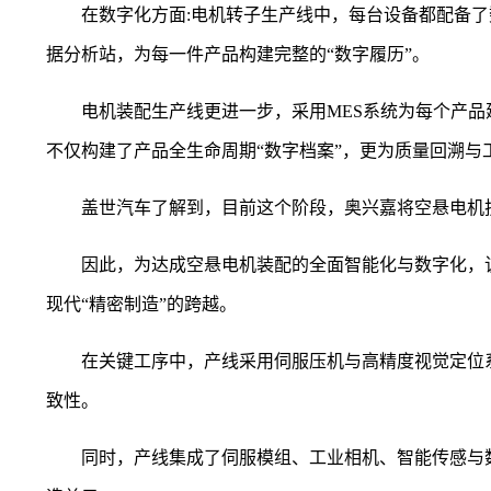
在数字化方面:电机转子生产线中，每台设备都配备
据分析站，为每一件产品构建完整的“数字履历”。
电机装配生产线更进一步，采用MES系统为每个产品
不仅构建了产品全生命周期“数字档案”，更为质量回溯与
盖世汽车了解到，目前这个阶段，奥兴嘉将空悬电机
因此，为达成空悬电机装配的全面智能化与数字化，
现代“精密制造”的跨越。
在关键工序中，产线采用伺服压机与高精度视觉定位
致性。
同时，产线集成了伺服模组、工业相机、智能传感与