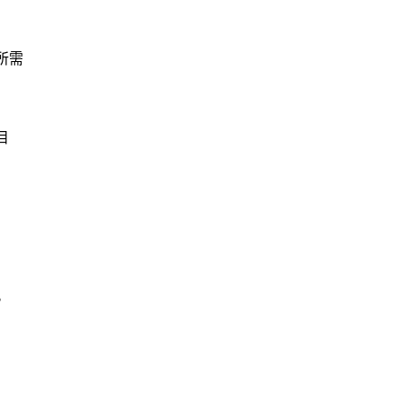
所需
目
。