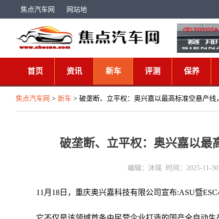
焦点汽车网
网站地
图
首页
资讯
新车
评测
保养
焦点汽车网
>
新车
> 破垄断、立平权：奥兴嘉以最高标准空悬产线
破垄断、立平权：奥兴嘉以最
编辑：沐瑶 时间：2025-11-3
11月18日，重庆奥兴嘉科技有限公司宣布:ASU暨ES
它不仅是该领域首条由民营企业打造的国产全自动生