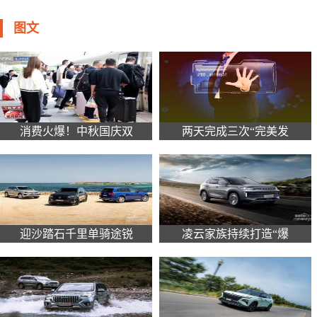
图文
消费火爆！中秋国庆双
两天完成三次“完美发
迎沙踏石千里单骑途锐
凌云家族持续打造“爆